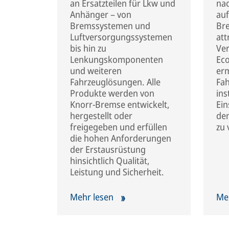
an Ersatzteilen für Lkw und
nac
Anhänger – von
auf
Bremssystemen und
Bre
Luftversorgungssystemen
att
bis hin zu
Ver
Lenkungskomponenten
Ec
und weiteren
erm
Fahrzeuglösungen. Alle
Fah
Produkte werden von
ins
Knorr-Bremse entwickelt,
Ei
hergestellt oder
de
freigegeben und erfüllen
zu 
die hohen Anforderungen
der Erstausrüstung
hinsichtlich Qualität,
Leistung und Sicherheit.
Mehr lesen
Me