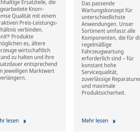
hhaltige Ersatzteile, die
Das passende
gearbeitete Knorr-
Wartungskonzept für
mse Qualität mit einem
unterschiedlichste
raktiven Preis-Leistungs-
Anwendungen. Unser
hältnis verbinden.
Sortiment umfasst alle
onX® Produkte
Komponenten, die für d
öglichen es, ältere
regelmäßige
rzeuge wirtschaftlich
Fahrzeugwartung
tand zu halten und ihre
erforderlich sind – für
nsatzdauer entsprechend
konstant hohe
m jeweiligen Marktwert
Servicequalität,
verlängern.
zuverlässige Reparature
und maximale
Produktsicherheit.
hr lesen
Mehr lesen