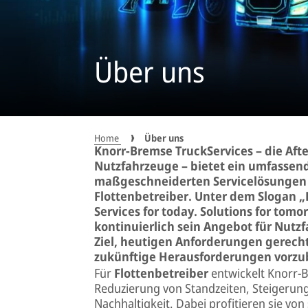
Über uns
Home
Über uns
Knorr-Bremse TruckServices – die Af
Nutzfahrzeuge – bietet ein umfassen
maßgeschneiderten Servicelösungen 
Flottenbetreiber. Unter dem Slogan „
Services for today. Solutions for tom
kontinuierlich sein Angebot für Nutzf
Ziel, heutigen Anforderungen gerech
zukünftige Herausforderungen vorzu
Für
Flottenbetreiber
entwickelt Knorr-B
Reduzierung von Standzeiten, Steigerung
Nachhaltigkeit. Dabei profitieren sie vo