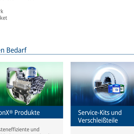
rk
rket
n Bedarf
onX® Produkte
Service-Kits und
Verschleißteile
teneffiziente und