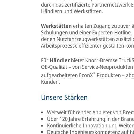
durch das zertifizierte Partnernetzwerk 
Händlern und Werkstätten.
Werkstätten
erhalten Zugang zu zuverl
Schulungen und einer Experten-Hotline. 
denen Nutzfahrzeugwerkstätten zusätzli
Arbeitsprozesse effizienter gestalten kö
Für
Händler
bietet Knorr-Bremse TruckSer
OE-Qualität – von Service-Neuprodukten ü
®
aufgearbeiteten EconX
Produkten – abge
Kunden.
Unsere Stärken
Weltweit führender Anbieter von Br
Über 120 Jahre Erfahrung in der Bran
Kontinuierliche Innovation und Weite
Deutsche Ingenieurskompetenz auf h