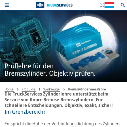
DE
Prüflehre für den
Bremszylinder. Objektiv prüfen.
Home
Produkte
Werkzeuge
Bremszylindermesslehre
Die TruckServices Zylinderlehre unterstützt beim
Service von Knorr-Bremse Bremszylindern. Für
schnellere Entscheidungen. Objektiv, exakt, sicher!
Im Grenzbereich?
Entspricht die Höhe der Verbindungsdichtung des Zylinders