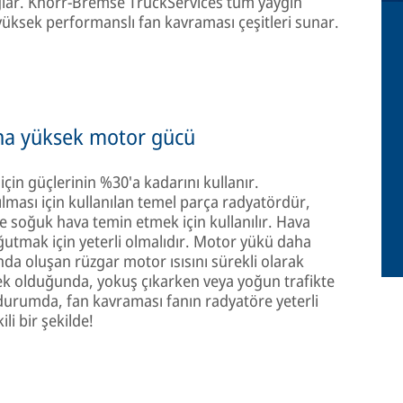
ağlar. Knorr-Bremse TruckServices tüm yaygın
 yüksek performanslı fan kavraması çeşitleri sunar.
aha yüksek motor gücü
in güçlerinin %30'a kadarını kullanır.
tılması için kullanılan temel parça radyatördür,
re soğuk hava temin etmek için kullanılır. Hava
ğutmak için yeterli olmalıdır. Motor yükü daha
da oluşan rüzgar motor ısısını sürekli olarak
ksek olduğunda, yokuş çıkarken veya yoğun trafikte
durumda, fan kavraması fanın radyatöre yeterli
li bir şekilde!