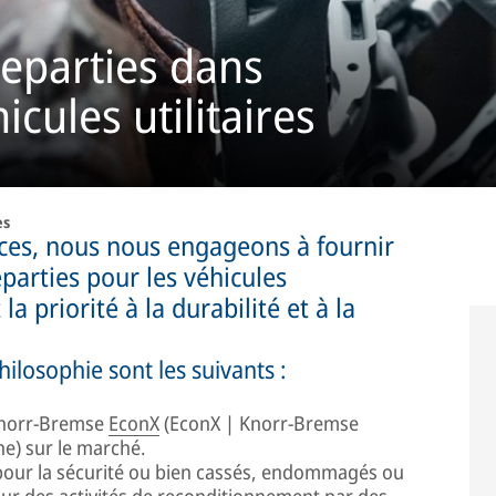
reparties dans
icules utilitaires
es
ces, nous nous engageons à fournir
parties pour les véhicules
 priorité à la durabilité et à la
ilosophie sont les suivants :
 Knorr-Bremse
EconX
(EconX | Knorr-Bremse
ne) sur le marché.
pour la sécurité ou bien cassés, endommagés ou
our des activités de reconditionnement par des