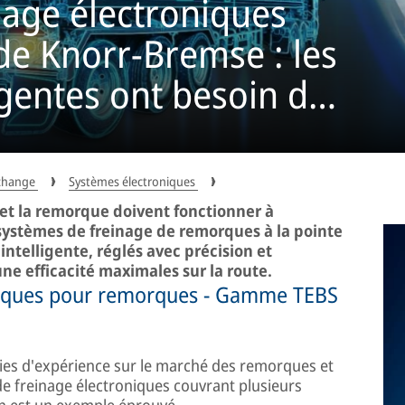
nage électroniques
e Knorr-Bremse : les
gentes ont besoin de
ents
echange
Systèmes électroniques
 et la remorque doivent fonctionner à
systèmes de freinage de remorques à la pointe
ntelligente, réglés avec précision et
une efficacité maximales sur la route.
niques pour remorques - Gamme TEBS
es d'expérience sur le marché des remorques et
 freinage électroniques couvrant plusieurs
n est un exemple éprouvé.