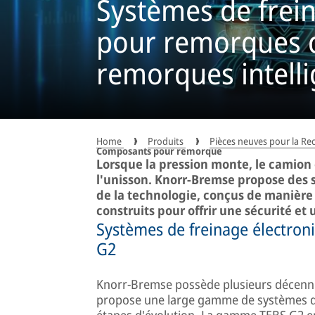
Systèmes de frei
pour remorques d
remorques intelli
systèmes intellig
Home
Produits
Pièces neuves pour la R
Composants pour remorque
Lorsque la pression monte, le camion
l'unisson. Knorr-Bremse propose des 
de la technologie, conçus de manière i
construits pour offrir une sécurité et 
Systèmes de freinage électro
G2
Knorr-Bremse possède plusieurs décenni
propose une large gamme de systèmes de
étapes d'évolution. La gamme TEBS G2 e