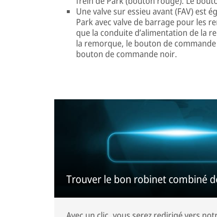
frein de Park (bouton rouge). Le bou
Une valve sur essieu avant (FAV) est 
Park avec valve de barrage pour les re
que la conduite d’alimentation de la 
la remorque, le bouton de commande ro
bouton de commande noir.
Trouver le bon robinet combiné de
Avec un clic, vous serez redirigé vers notr