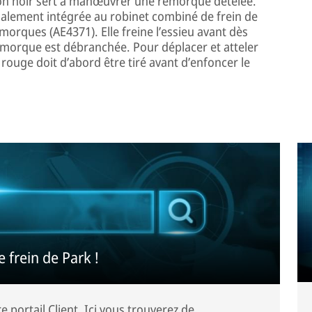
ton noir sert à manœuvrer une remorque dételée.
également intégrée au robinet combiné de frein de
morques (AE4371). Elle freine l’essieu avant dès
remorque est débranchée. Pour déplacer et atteler
uge doit d’abord être tiré avant d’enfoncer le
 frein de Park !
e portail Client. Ici vous trouverez de