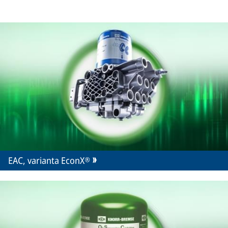
EAC, varianta EconX®