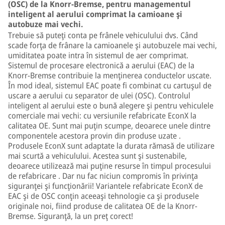
(OSC) de la Knorr-Bremse, pentru managementul
inteligent al aerului comprimat la camioane şi
autobuze mai vechi.
Trebuie să puteţi conta pe frânele vehiculului dvs. Când
scade forţa de frânare la camioanele şi autobuzele mai vechi,
umiditatea poate intra în sistemul de aer comprimat.
Sistemul de procesare electronică a aerului (EAC) de la
Knorr-Bremse contribuie la menţinerea conductelor uscate.
În mod ideal, sistemul EAC poate fi combinat cu cartuşul de
uscare a aerului cu separator de ulei (OSC). Controlul
inteligent al aerului este o bună alegere şi pentru vehiculele
comerciale mai vechi: cu versiunile refabricate EconX la
calitatea OE. Sunt mai puţin scumpe, deoarece unele dintre
componentele acestora provin din produse uzate .
Produsele EconX sunt adaptate la durata rămasă de utilizare
mai scurtă a vehiculului. Acestea sunt şi sustenabile,
deoarece utilizează mai puţine resurse în timpul procesului
de refabricare . Dar nu fac niciun compromis în privinţa
siguranţei şi funcţionării! Variantele refabricate EconX de
EAC şi de OSC conţin aceeaşi tehnologie ca şi produsele
originale noi, fiind produse de calitatea OE de la Knorr-
Bremse. Siguranţă, la un preţ corect!