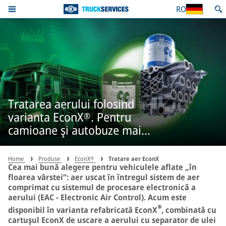
RO
Tratarea aerului folosind
varianta EconX®. Pentru
camioane şi autobuze mai
vechi.
Home
Produse
EconX®
Tratare aer EconX
Cea mai bună alegere pentru vehiculele aflate „în
floarea vârstei”: aer uscat în întregul sistem de aer
comprimat cu sistemul de procesare electronică a
aerului (EAC - Electronic Air Control). Acum este
®
disponibil în varianta refabricată EconX
, combinată cu
cartuşul EconX de uscare a aerului cu separator de ulei