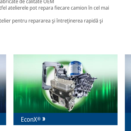
abricate de calitate OEM
tfel atelierele pot repara fiecare camion în cel mai
atelier pentru repararea şi întreţinerea rapidă şi
EconX®