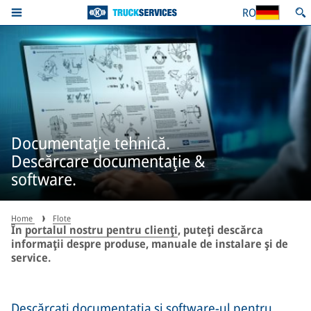
RO
Documentaţie tehnică.
Descărcare documentaţie &
software.
Home
Flote
În
portalul nostru pentru clienţi
, puteţi descărca
informaţii despre produse, manuale de instalare şi de
service.
Descărcați documentația și software-ul pentru