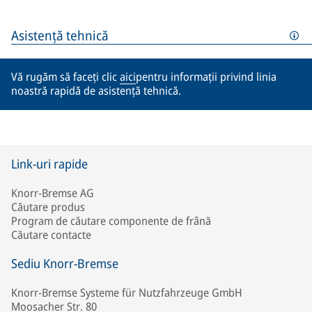
Asistență tehnică
Vă rugăm să faceți clic
aici
pentru informații privind linia
noastră rapidă de asistență tehnică.
Link-uri rapide
Knorr-Bremse AG
Căutare produs
Program de căutare componente de frână
Căutare contacte
Sediu Knorr-Bremse
Knorr-Bremse Systeme für Nutzfahrzeuge GmbH
Moosacher Str. 80