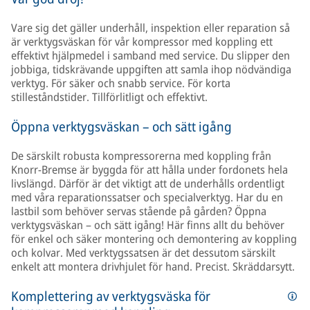
Vare sig det gäller underhåll, inspektion eller reparation så
är verktygsväskan för vår kompressor med koppling ett
effektivt hjälpmedel i samband med service. Du slipper den
jobbiga, tidskrävande uppgiften att samla ihop nödvändiga
verktyg. För säker och snabb service. För korta
stilleståndstider. Tillförlitligt och effektivt.
Öppna verktygsväskan – och sätt igång
De särskilt robusta kompressorerna med koppling från
Knorr-Bremse är byggda för att hålla under fordonets hela
livslängd. Därför är det viktigt att de underhålls ordentligt
med våra reparationssatser och specialverktyg. Har du en
lastbil som behöver servas stående på gården? Öppna
verktygsväskan – och sätt igång! Här finns allt du behöver
för enkel och säker montering och demontering av koppling
och kolvar. Med verktygssatsen är det dessutom särskilt
enkelt att montera drivhjulet för hand. Precist. Skräddarsytt.
Komplettering av verktygsväska för