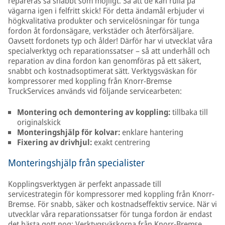
repareras så snabbt som möjligt. Så att de kan rulla på
vägarna igen i felfritt skick! För detta ändamål erbjuder vi
högkvalitativa produkter och servicelösningar för tunga
fordon åt fordonsägare, verkstäder och återförsäljare.
Oavsett fordonets typ och ålder! Därför har vi utvecklat våra
specialverktyg och reparationssatser – så att underhåll och
reparation av dina fordon kan genomföras på ett säkert,
snabbt och kostnadsoptimerat sätt. Verktygsväskan för
kompressorer med koppling från Knorr-Bremse
TruckServices används vid följande servicearbeten:
Montering och demontering av koppling:
tillbaka till
originalskick
Monteringshjälp för kolvar:
enklare hantering
Fixering av drivhjul:
exakt centrering
Monteringshjälp från specialister
Kopplingsverktygen är perfekt anpassade till
servicestrategin för kompressorer med koppling från Knorr-
Bremse. För snabb, säker och kostnadseffektiv service. När vi
utvecklar våra reparationssatser för tunga fordon är endast
det bästa gott nog: Verktygsväskorna från Knorr-Bremse