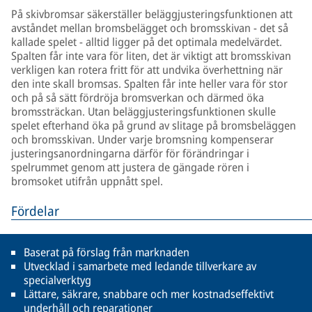
På skivbromsar säkerställer beläggjusteringsfunktionen att
avståndet mellan bromsbelägget och bromsskivan - det så
kallade spelet - alltid ligger på det optimala medelvärdet.
Spalten får inte vara för liten, det är viktigt att bromsskivan
verkligen kan rotera fritt för att undvika överhettning när
den inte skall bromsas. Spalten får inte heller vara för stor
och på så sätt fördröja bromsverkan och därmed öka
bromssträckan. Utan beläggjusteringsfunktionen skulle
spelet efterhand öka på grund av slitage på bromsbeläggen
och bromsskivan. Under varje bromsning kompenserar
justeringsanordningarna därför för förändringar i
spelrummet genom att justera de gängade rören i
bromsoket utifrån uppnått spel.
Fördelar
Baserat på förslag från marknaden
Utvecklad i samarbete med ledande tillverkare av
specialverktyg
Lättare, säkrare, snabbare och mer kostnadseffektivt
underhåll och reparationer