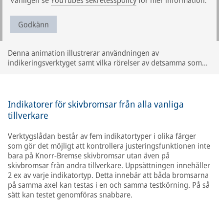
Vänligen se
YouTubes sekretesspolicy
för mer information.
Godkänn
Denna animation illustrerar användningen av
indikeringsverktyget samt vilka rörelser av detsamma som
visar på korrekt / felaktig funktion hos beläggjusteringen.
Beskrivningen avser endast Knorr-Bremse skivbromsar. Den
kan skilja sig åt för skivbromsar av andra märken. Studera
anvisningarna från respektive fordons- och axeltillverkare.
Indikatorer för skivbromsar från alla vanliga
tillverkare
Verktygslådan består av fem indikatortyper i olika färger
som gör det möjligt att kontrollera justeringsfunktionen inte
bara på Knorr-Bremse skivbromsar utan även på
skivbromsar från andra tillverkare. Uppsättningen innehåller
2 ex av varje indikatortyp. Detta innebär att båda bromsarna
på samma axel kan testas i en och samma testkörning. På så
sätt kan testet genomföras snabbare.