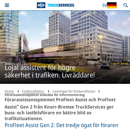
SV
Lojal assistent för högre
säkerhet i trafiken. Livräddare!
Home
Fordonsflottor
Lösningar för fordonsflottor
Förarassistanssystem avsedda för eftermontering
Förarassistanssystemet ProFleet Assist och ProFleet
+
Assist
Gen 2 från Knorr-Bremse TruckServices ger
buss- och lastbilsförare en bättre bild av
trafiksituationen.
ProFleet Assist Gen 2: Det tredje ögat för föraren