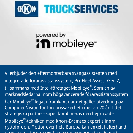
Vi erbjuder den eftermonterbara svängassistenten med
+
integrerade förarassistanssystem, ProFleet Assist
Gen 2,
®
tillsammans med Intel-företaget Mobileye
. Som en av
marknadsledarna inom högavancerade förarassistanssystem
®
har Mobileye
legat i framkant när det gäller utveckling av
Computer Vision för fordonssäkerhet i mer än 20 år. I det
strategiska partnerskapet kombineras den beprövade
®
Mobileye
-tekniken med Knorr-Bremses expertis inom
nyttofordon. Flottor över hela Europa kan enkelt i efterhand
utrusta sina fordon med en av de modernaste och mest