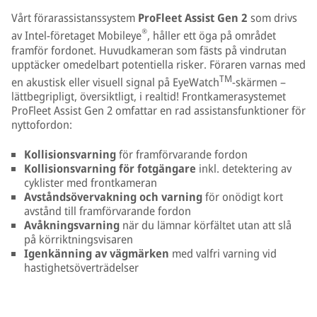
Vårt förarassistanssystem
ProFleet Assist Gen 2
som drivs
®
av Intel-företaget Mobileye
, håller ett öga på området
framför fordonet. Huvudkameran som fästs på vindrutan
upptäcker omedelbart potentiella risker. Föraren varnas med
TM
en akustisk eller visuell signal på EyeWatch
-skärmen –
lättbegripligt, översiktligt, i realtid! Frontkamerasystemet
ProFleet Assist Gen 2 omfattar en rad assistansfunktioner för
nyttofordon:
Kollisionsvarning
för framförvarande fordon
Kollisionsvarning för fotgängare
inkl. detektering av
cyklister med frontkameran
Avståndsövervakning och varning
för onödigt kort
avstånd till framförvarande fordon
Avåkningsvarning
när du lämnar körfältet utan att slå
på körriktningsvisaren
Igenkänning av vägmärken
med valfri varning vid
hastighetsöverträdelser