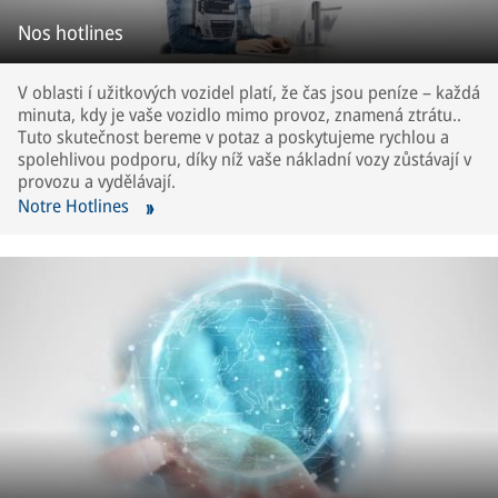
Nos hotlines
V oblasti í užitkových vozidel platí, že čas jsou peníze – každá
minuta, kdy je vaše vozidlo mimo provoz, znamená ztrátu..
Tuto skutečnost bereme v potaz a poskytujeme rychlou a
spolehlivou podporu, díky níž vaše nákladní vozy zůstávají v
provozu a vydělávají.
Notre Hotlines