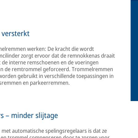
versterkt
mmelremmen werken: De kracht die wordt
ilinder zorgt ervoor dat de remnokkenas draait
dt de interne remschoenen en de voeringen
van de remtrommel geforceerd. Trommelremmen
orden gebruikt in verschillende toepassingen in
rijfsremmen en parkeerremmen.
s – minder slijtage
et automatische spelingsregelaars is dat ze
n en trommel compenseren door te zorgen voor