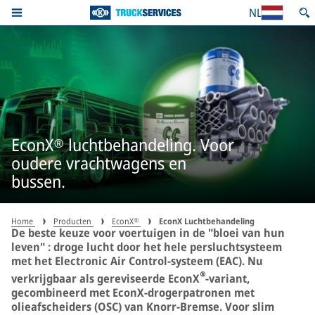
NL
EconX® luchtbehandeling. Voor
oudere vrachtwagens en
bussen.
Home
Producten
EconX®
EconX Luchtbehandeling
De beste keuze voor voertuigen in de "bloei van hun
leven" : droge lucht door het hele persluchtsysteem
met het Electronic Air Control-systeem (EAC). Nu
®
verkrijgbaar als gereviseerde EconX
-variant,
gecombineerd met EconX-drogerpatronen met
olieafscheiders (OSC) van Knorr-Bremse. Voor slim