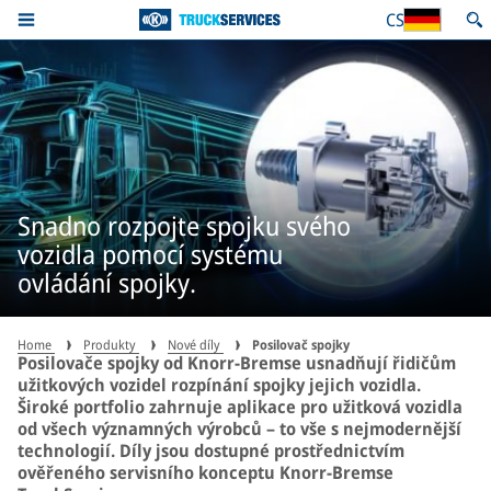
CS
Snadno rozpojte spojku svého
vozidla pomocí systému
ovládání spojky.
Home
Produkty
Nové díly
Posilovač spojky
Posilovače spojky od Knorr-Bremse usnadňují řidičům
užitkových vozidel rozpínání spojky jejich vozidla.
Široké portfolio zahrnuje aplikace pro užitková vozidla
od všech významných výrobců – to vše s nejmodernější
technologií. Díly jsou dostupné prostřednictvím
ověřeného servisního konceptu Knorr-Bremse