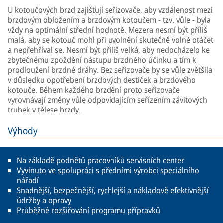
U kotoučových brzd zajišťují seřizovače, aby vzdálenost mezi
brzdovým obložením a brzdovým kotoučem - tzv. vůle - byla
vždy na optimální střední hodnotě. Mezera nesmí být příliš
malá, aby se kotouč mohl při uvolnění skutečně volně otáčet
a nepřehříval se. Nesmí být příliš velká, aby nedocházelo ke
zbytečnému zpoždění nástupu brzdného účinku a tím k
prodloužení brzdné dráhy. Bez seřizovače by se vůle zvětšila
v důsledku opotřebení brzdových destiček a brzdového
kotouče. Během každého brzdění proto seřizovače
vyrovnávají změny vůle odpovídajícím seřízením závitových
trubek v tělese brzdy.
Výhody
Na základě podnětů pracovníků servisních center
Vyvinuto ve spolupráci s předními výrobci speciálního
nářadí
Snadnější, bezpečnější, rychlejší a nákladově efektivnější
údržby a opravy
Průběžné rozšiřování programu přípravků