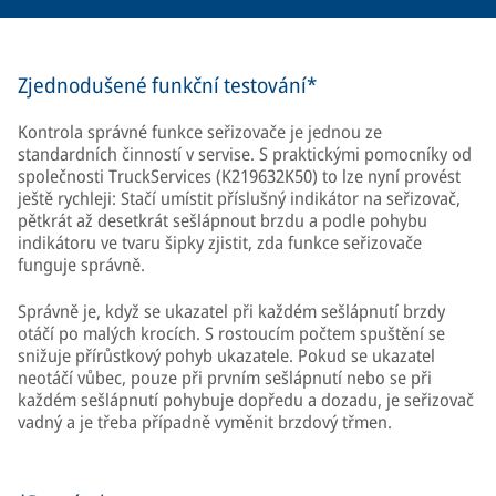
Zjednodušené funkční testování*
Kontrola správné funkce seřizovače je jednou ze
standardních činností v servise. S praktickými pomocníky od
společnosti TruckServices (K219632K50) to lze nyní provést
ještě rychleji: Stačí umístit příslušný indikátor na seřizovač,
pětkrát až desetkrát sešlápnout brzdu a podle pohybu
indikátoru ve tvaru šipky zjistit, zda funkce seřizovače
funguje správně.
Správně je, když se ukazatel při každém sešlápnutí brzdy
otáčí po malých krocích. S rostoucím počtem spuštění se
snižuje přírůstkový pohyb ukazatele. Pokud se ukazatel
neotáčí vůbec, pouze při prvním sešlápnutí nebo se při
každém sešlápnutí pohybuje dopředu a dozadu, je seřizovač
vadný a je třeba případně vyměnit brzdový třmen.