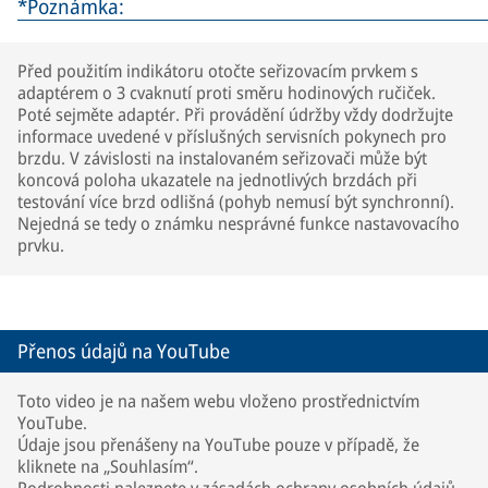
*Poznámka:
Před použitím indikátoru otočte seřizovacím prvkem s
adaptérem o 3 cvaknutí proti směru hodinových ručiček.
Poté sejměte adaptér. Při provádění údržby vždy dodržujte
informace uvedené v příslušných servisních pokynech pro
brzdu. V závislosti na instalovaném seřizovači může být
koncová poloha ukazatele na jednotlivých brzdách při
testování více brzd odlišná (pohyb nemusí být synchronní).
Nejedná se tedy o známku nesprávné funkce nastavovacího
prvku.
Přenos údajů na YouTube
Toto video je na našem webu vloženo prostřednictvím
YouTube.
Údaje jsou přenášeny na YouTube pouze v případě, že
kliknete na „Souhlasím“.