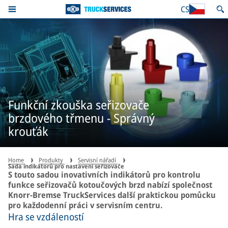
CS
Funkční zkouška seřizovače
brzdového třmenu - Správný
krouťák
Home
Produkty
Servisní nářadí
Sada indikátorů pro nastavení seřizovače
S touto sadou inovativních indikátorů pro kontrolu
funkce seřizovačů kotoučových brzd nabízí společnost
Knorr-Bremse TruckServices další praktickou pomůcku
pro každodenní práci v servisním centru.
Hra se vzdáleností