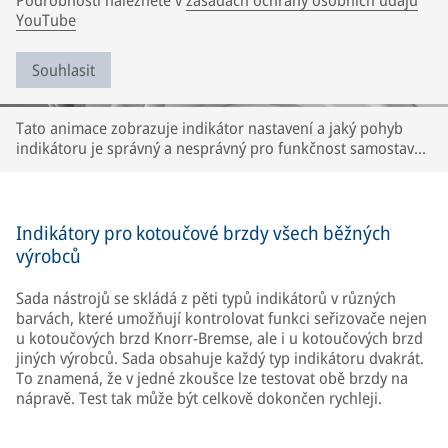
Podrobnosti naleznete v
zásadách ochrany osobních údajů
YouTube
Souhlasit
Tato animace zobrazuje indikátor nastavení a jaký pohyb
indikátoru je správný a nesprávný pro funkčnost samostavu
nebo třmenu. Popis se vztahuje pouze na kotoučové brzdy
Knorr-Bremse. U kotoučových brzd jiných značek se může
lišit. Dodržujte pokyny výrobce příslušného vozidla a
nápravy.
Indikátory pro kotoučové brzdy všech běžných
výrobců
Sada nástrojů se skládá z pěti typů indikátorů v různých
barvách, které umožňují kontrolovat funkci seřizovače nejen
u kotoučových brzd Knorr-Bremse, ale i u kotoučových brzd
jiných výrobců. Sada obsahuje každý typ indikátoru dvakrát.
To znamená, že v jedné zkoušce lze testovat obě brzdy na
nápravě. Test tak může být celkově dokončen rychleji.