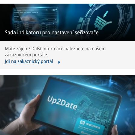
Sada indikátorů pro nastavení seřizovače
Máte zájem? Další informace naleznete na našem
zákaznickém portále.
Jdi na zákaznický portál