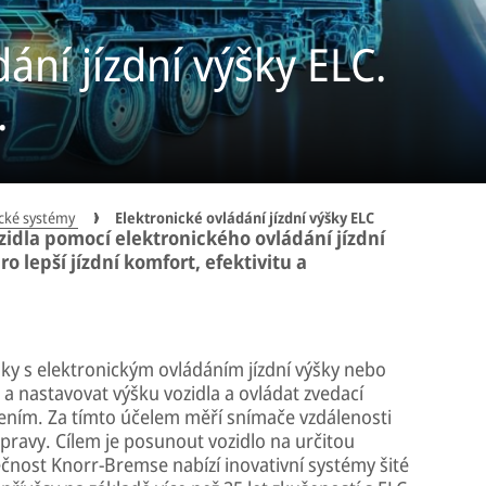
ání jízdní výšky ELC.
.
ické systémy
Elektronické ovládání jízdní výšky ELC
ozidla pomocí elektronického ovládání jízdní
 lepší jízdní komfort, efektivitu a
ky s elektronickým ovládáním jízdní výšky nebo
a nastavovat výšku vozidla a ovládat zvedací
ením. Za tímto účelem měří snímače vzdálenosti
ravy. Cílem je posunout vozidlo na určitou
ečnost Knorr-Bremse nabízí inovativní systémy šité