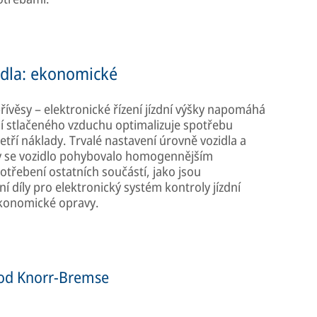
idla: ekonomické
řívěsy – elektronické řízení jízdní výšky napomáhá
ní stlačeného vzduchu optimalizuje spotřebu
tří náklady. Trvalé nastavení úrovně vozidla a
y se vozidlo pohybovalo homogennějším
třebení ostatních součástí, jako jsou
 díly pro elektronický systém kontroly jízdní
konomické opravy.
od Knorr-Bremse