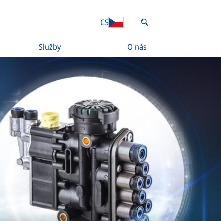
CS
Služby
O nás