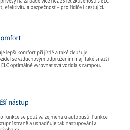
přívěsy na základě více než 25 let zkušeností s ELC
 efektivitu a bezpečnost – pro řidiče i cestující.
 komfort
je lepší komfort při jízdě a také zlepšuje
 vozidel se vzduchovým odpružením mají také snazší
ELC optimálně vyrovnat svá vozidla s rampou.
žší nástup
ato funkce se používá zejména u autobusů. Funkce
stupní straně a usnadňuje tak nastupování a
otřebami.