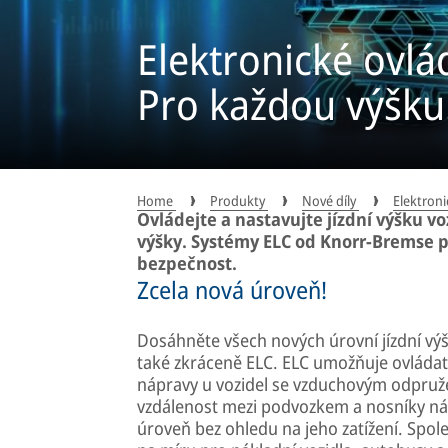
Elektronické ovlád
Pro každou výšku
Home
Produkty
Nové díly
Elektron
Ovládejte a nastavujte jízdní výšku v
výšky. Systémy ELC od Knorr-Bremse pro
bezpečnost.
Zcela nová úroveň!
Dosáhněte všech nových úrovní jízdní výš
také zkráceně ELC. ELC umožňuje ovládat 
nápravy u vozidel se vzduchovým odpruž
vzdálenost mezi podvozkem a nosníky náp
úroveň bez ohledu na jeho zatížení. Spol