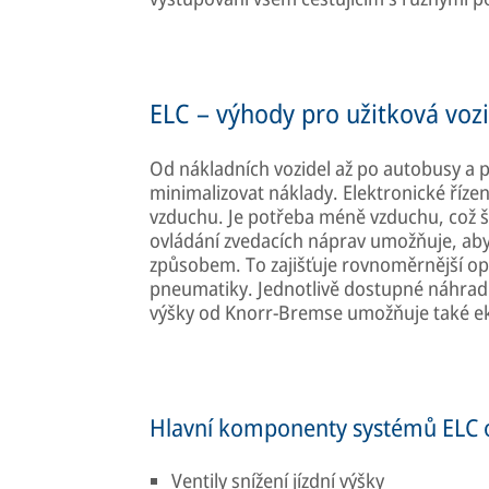
ELC – výhody pro užitková voz
Od nákladních vozidel až po autobusy a p
minimalizovat náklady. Elektronické říze
vzduchu. Je potřeba méně vzduchu, což še
ovládání zvedacích náprav umožňuje, ab
způsobem. To zajišťuje rovnoměrnější opo
pneumatiky. Jednotlivě dostupné náhradní
výšky od Knorr-Bremse umožňuje také e
Hlavní komponenty systémů ELC 
Ventily snížení jízdní výšky