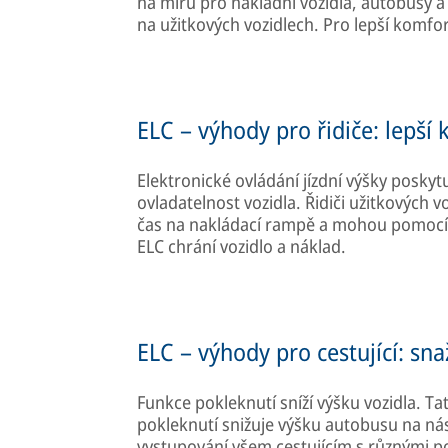
na míru pro nákladní vozidla, autobusy a 
na užitkových vozidlech. Pro lepší komfort,
ELC – výhody pro řidiče: lepší
Elektronické ovládání jízdní výšky poskytu
ovladatelnost vozidla. Řidiči užitkových
čas na nakládací rampě a mohou pomocí 
ELC chrání vozidlo a náklad.
ELC – výhody pro cestující: sna
Funkce pokleknutí sníží výšku vozidla. T
pokleknutí snižuje výšku autobusu na ná
vystupování všem cestujícím s různými p