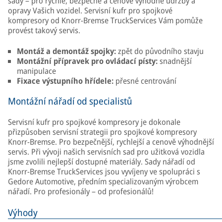
sady – pro rychlé, bezpečné a cenově výhodné údržby a
opravy Vašich vozidel. Servisní kufr pro spojkové
kompresory od Knorr-Bremse TruckServices Vám pomůže
provést takový servis.
Montáž a demontáž spojky:
zpět do původního stavju
Montážní přípravek pro ovládací písty:
snadnější
manipulace
Fixace výstupního hřídele:
přesné centrování
Montážní nářadí od specialistů
Servisní kufr pro spojkové kompresory je dokonale
přizpůsoben servisní strategii pro spojkové kompresory
Knorr-Bremse. Pro bezpečnější, rychlejší a cenově výhodnější
servis. Při vývoji našich servisních sad pro užitková vozidla
jsme zvolili nejlepší dostupné materiály. Sady nářadí od
Knorr-Bremse TruckServices jsou vyvíjeny ve spolupráci s
Gedore Automotive, předním specializovaným výrobcem
nářadí. Pro profesionály – od profesionálů!
Výhody