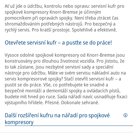
Ať už jde o údržbu, kontrolu nebo opravu: servisní kufr pro
spojkové kompresory Knorr-Bremse je účinným
pomocníkem při opravách spojky. Není třeba ztrácet čas
shromažďováním potřebných nástrojů. Pro bezpečný a
rychlý servis. Pro kratší prostoje. Spolehlivě a efektivně.
Otevřete servisní kufr – a pusťte se do práce!
Vysoce odolné spojkové kompresory od Knorr-Bremse jsou
konstruovány pro dlouhou životnost vozidla. Pro jistotu, že
to tak zůstane, jsou nezbytné servisní sady a speciální
nástroje pro údržbu. Máte ve svém servisu nákladní auto na
servis kompresorové spojky? Stačí otevřít servisní kufr – a
pustit se do práce. Vše, co potřebujete ke snadné a
bezpečné montáži a demontáži spojky a ovládacích pístů,
budete mít hned po ruce. Sada nářadí navíc usnadňuje fixaci
výstupního hřídele. Přesné. Dokonale sehrané.
Další rozšíření kufru na nářadí pro spojkové
kompresory