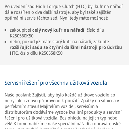
Po uvedení sad High-Torque-Clutch (HTC) byl kufr na nářadí
dále rozšířen o dva další nástroje, aby byl také zajištěn
optimální servis těchto sad. Nyní tedy máte možnost:
zakoupit si
celý nový kufr na nářadí
, číslo dílu
K250560K50
nebo, pokud již máte starý kufr na nářadí, zakupte
r
ozšiřující sadu se čtyřmi dalšími nástroji pro údržbu
HTC
, číslo dílu K250558K50
Servisní řešení pro všechna užitková vozidla
Naše poslání: Zajistit, aby bylo každé užitkové vozidlo co
nejrychleji znovu připraveno k použití. Zpátky na silnici a v
perfektním stavu! Majitelům vozidel, servisům a
distributorům dodáváme vysoce kvalitní produkty a servisní
řešení pro užitková vozidla. Bez ohledu na jejich typ nebo
věk! K tomu nabízíme naše speciální nářadí a opravárenské