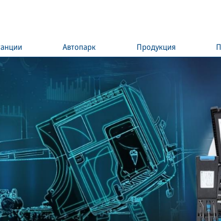
танции
Автопарк
Продукция
П