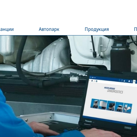
танции
Автопарк
Продукция
П