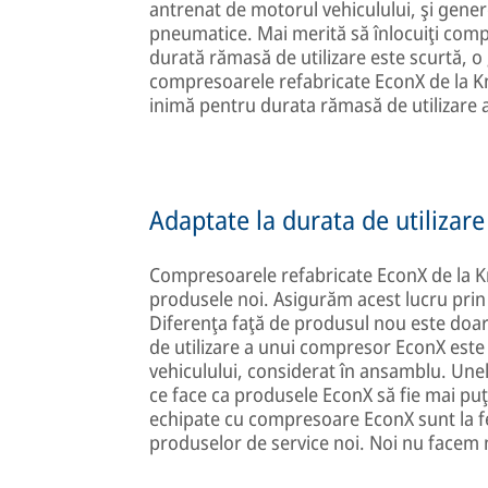
antrenat de motorul vehiculului, şi gene
pneumatice. Mai merită să înlocuiţi compr
durată rămasă de utilizare este scurtă, o
compresoarele refabricate EconX de la K
inimă pentru durata rămasă de utilizare a
Adaptate la durata de utilizare
Compresoarele refabricate EconX de la Kn
produsele noi. Asigurăm acest lucru prin 
Diferenţa faţă de produsul nou este doar 
de utilizare a unui compresor EconX este 
vehiculului, considerat în ansamblu. Un
ce face ca produsele EconX să fie mai pu
echipate cu compresoare EconX sunt la fel d
produselor de service noi. Noi nu facem