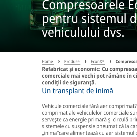
Compresoarele E
pentru sistemul 
vehiculului dvs.
Home
Produse
EconX®
Compresoa
Refabricat şi economic: Cu compreso
comerciale mai vechi pot rămâne în cir
condiţii de siguranţă.
Un transplant de inimă
Vehicule comerciale fără aer comprimat? 
comprimat ale vehiculelor comerciale su
serveşte ca energie primară şi circulă pr
sistemele cu suspensie pneumatică la ca
„inima”care alimentează cu aer sistemul 