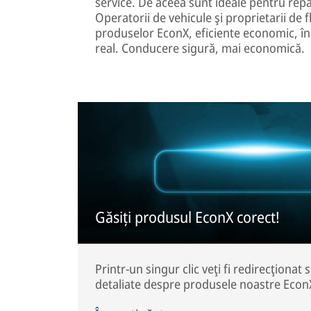
service. De aceea sunt ideale pentru repa
Operatorii de vehicule şi proprietarii de f
produselor EconX, eficiente economic, în
real. Conducere sigură, mai economică.
Găsiți produsul EconX corect!
Printr-un singur clic veţi fi redirecţionat 
detaliate despre produsele noastre Econ