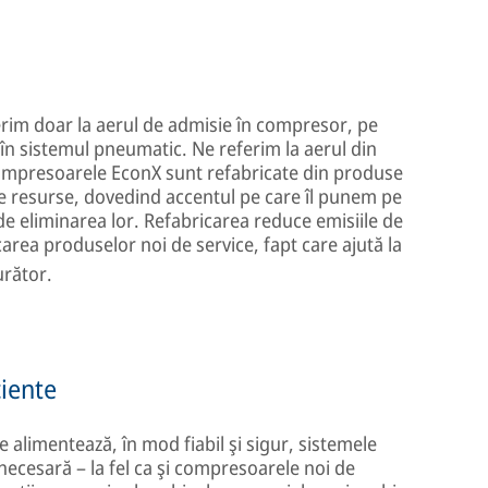
ferim doar la aerul de admisie în compresor, pe
 în sistemul pneumatic. Ne referim la aerul din
 Compresoarele EconX sunt refabricate din produse
e resurse, dovedind accentul pe care îl punem pe
de eliminarea lor. Refabricarea reduce emisiile de
rea produselor noi de service, fapt care ajută la
urător.
iente
limentează, în mod fiabil şi sigur, sistemele
ecesară – la fel ca şi compresoarele noi de