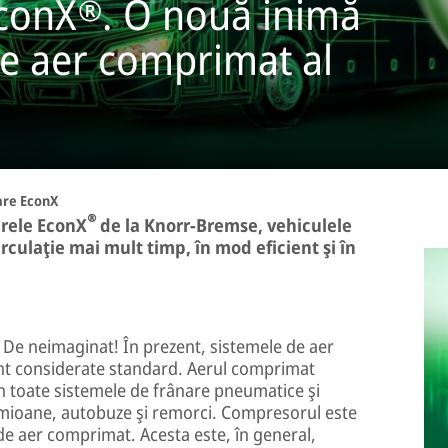
conX®. O nouă inimă
de aer comprimat al
re EconX
®
arele EconX
de la Knorr-Bremse, vehiculele
culaţie mai mult timp, în mod eficient şi în
De neimaginat! În prezent, sistemele de aer
nt considerate standard. Aerul comprimat
in toate sistemele de frânare pneumatice şi
mioane, autobuze şi remorci. Compresorul este
de aer comprimat. Acesta este, în general,