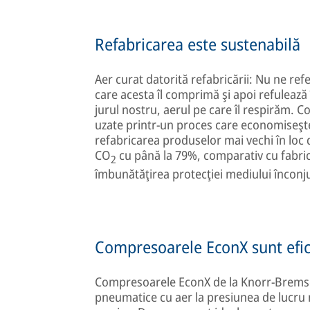
Refabricarea este sustenabilă
Aer curat datorită refabricării: Nu ne re
care acesta îl comprimă şi apoi refulează
jurul nostru, aerul pe care îl respirăm.
uzate printr-un proces care economiseşt
refabricarea produselor mai vechi în loc 
CO
cu până la 79%, comparativ cu fabrica
2
îmbunătăţirea protecţiei mediului înconj
Compresoarele EconX sunt efic
Compresoarele EconX de la Knorr-Bremse a
pneumatice cu aer la presiunea de lucru n