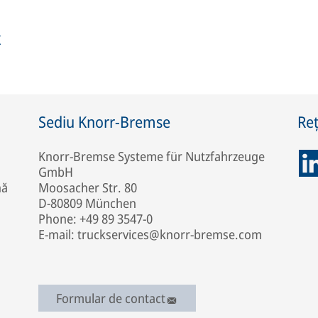
X
Sediu Knorr-Bremse
Reț
Knorr-Bremse Systeme für Nutzfahrzeuge
GmbH
nă
Moosacher Str. 80
D-80809 München
Phone: +49 89 3547-0
E-mail: truckservices@knorr-bremse.com
Formular de contact