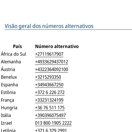
Visão geral dos números alternativos
País
Número alternativo
África do Sul
+27119617907
Alemanha
+4933629437012
Áustria
+4322364092100
Benelux
+3215293350
Espanha
+34943667250
Estônia
+372 6 226 272
França
+33231324199
Hungria
+36 76 511 175
Itália
+390396075497
Izrael
013 800 1905 2222
Letônia
+371 6 379 2991